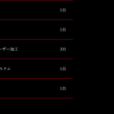
1台
1台
レーザー加工
3台
ステム
1台
1台