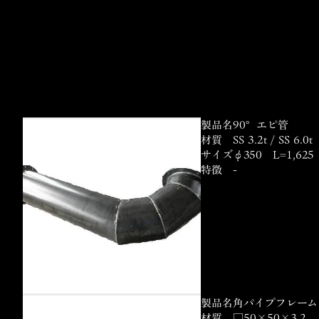
製品名
90°エピ管
材質
SS 3.2t / SS 6.0t
サイズ
φ350 L=1,6
特徴
-
製品名
角パイプフレーム
材質
□50×50×3.2