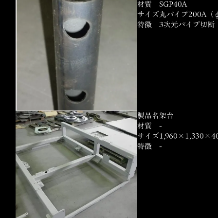
材質
SGP40A
サイズ
丸パイプ200A（φ
特徴
3次元パ
製品名
架台
材質
-
サイズ
1,960×1,330×4
特徴
-