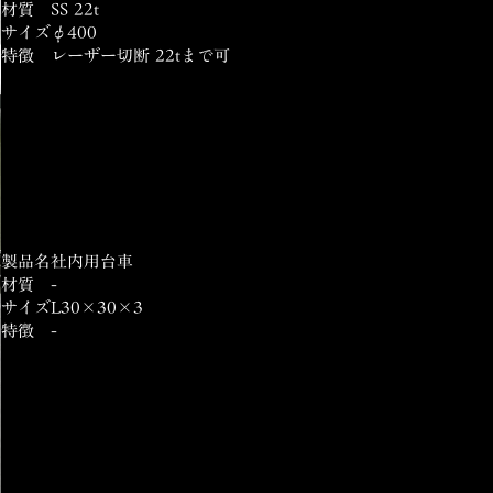
材質
SS 22t
サイズ
φ400
特徴
レーザー切断 22tまで可
製品名
社内用台車
材質
-
サイズ
L30×30×3
特徴
-