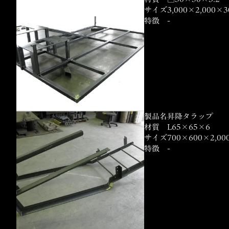
サイズ
3,000×2,000×3
特徴
-
製品名
昇降タラップ
材質
L65×65×6
サイズ
700×600×2,00
特徴
-