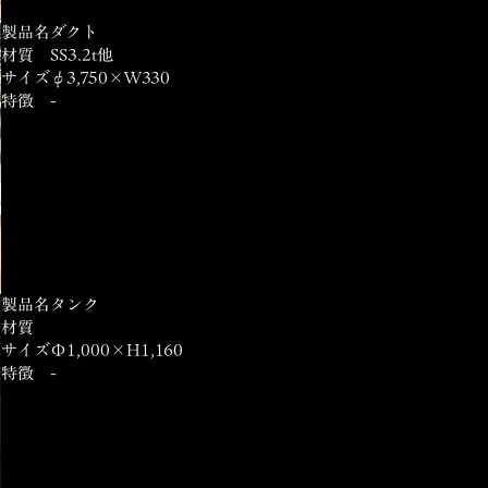
製品名
ダクト
材質
SS3.2t他
サイズ
φ3,750×W330
特徴
-
製品名
タンク
材質
サイズ
Φ1,000×H1,160
特徴
-