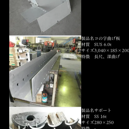
製品名
コの字曲げ板
材質
SUS 6.0t
サイズ
3,040×185×20
特徴
長尺、深
製品名
サポート
材質
SS 16t
サイズ
280×250
特徴
-