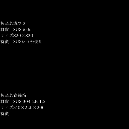
製品名
溝フタ
材質
SUS 6.0t
サイズ
820×820
特徴
SUSシマ板使用
製品名
賽銭箱
材質
SUS 304-2B-1.5t
サイズ
310×220×200
特徴
-