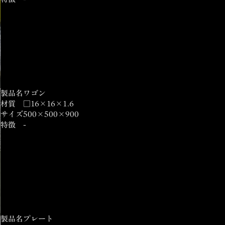
製品名
ワゴン
材質
□16×16×1.6
サイズ
500×500×900
特徴
-
製品名
プレート