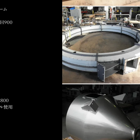
ーム
H900
,800
ル使用