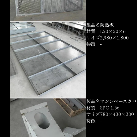
製品名
防熱板
材質
L50×50×6
サイズ
2,980×1,800
特徴
-
製品名
マシンベースカバ
材質
SPC 1.6t
サイズ
780×430×300
特徴
-