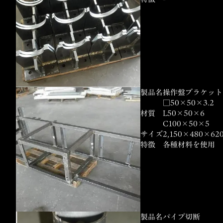
製品名
操作盤ブラケット
□50×50×3.2
材質
L50×50×6
C100×50×5
サイズ
2,150×480×62
特徴
各種材料を使用
製品名
パイプ切断