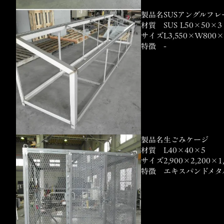
製品名
SUSアングルフレ
材質
SUS L50×50×3
サイズ
L3,550×W800×
特徴
-
製品名
生ごみケージ
材質
L40×40×5
サイズ
2,900×2,200×1
特徴
エキスパンドメタ