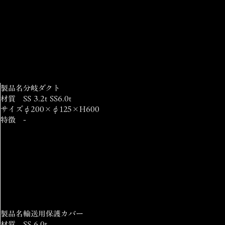
製品名
分岐ダクト
材質
SS 3.2t SS6.0t
サイズ
φ200×φ125×H600
特徴
-
製品名
輸送用保護カバー
材質
SS 6.0t